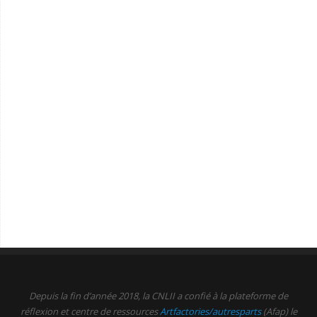
Depuis la fin d’année 2018, la CNLII a confié à la plateforme de
réflexion et centre de ressources
Artfactories/autresparts
(Afap) le