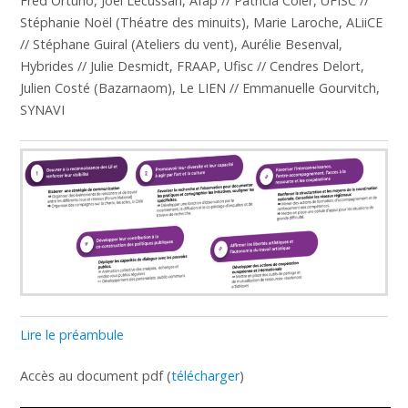
Fred Ortuño, Joel Lecussan, Afap // Patricia Coler, UFISC //
Stéphanie Noël (Théatre des minuits), Marie Laroche, ALiiCE
// Stéphane Guiral (Ateliers du vent), Aurélie Besenval,
Hybrides // Julie Desmidt, FRAAP, Ufisc // Cendres Delort,
Julien Costé (Bazarnaom), Le LIEN // Emmanuelle Gourvitch,
SYNAVI
Lire le préambule
Accès au document pdf (
télécharger
)