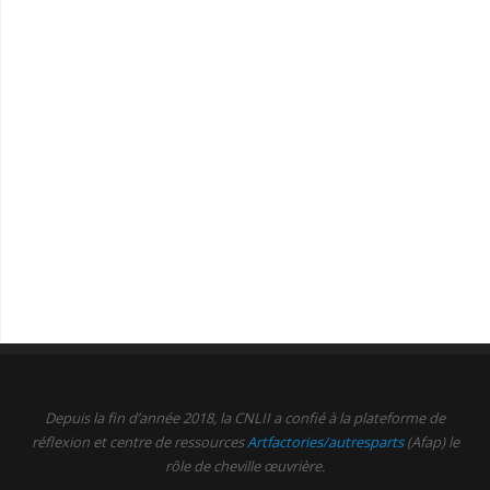
Depuis la fin d’année 2018, la CNLII a confié à la plateforme de
réflexion et centre de ressources
Artfactories/autresparts
(Afap) le
rôle de cheville œuvrière.