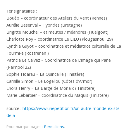
1er signataires :
Bouèb – coordinateur des Ateliers du Vent (Rennes)
Aurélie Besenval – Hybrides (Bretagne)
Brigitte Mouchel – et meutes / méandres (Huelgoat)
Charlotte Roy – coordinatrice Le LIEU (Plougasnou, 29)
Cynthia Guyot – coordinatrice et médiatrice culturelle de La
Fourmi-e (Rostrenen )
Patricia Le Calvez – Coordinatrice de L’image qui Parle
(Paimpol 22)
Sophie Hoarau – La Quincaille (Finistère)
Camille Simon – Le Logelloù (Côtes d’Armor)
Enora Henry – La Barge de Morlaix ( Finistère)
Marie Lebarbier – coordinatrice du Maquis (Finistère)
source :
https://www.unepetition.fr/un-autre-monde-existe-
deja
Pour marque-pages :
Permaliens
.