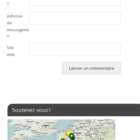
*
Adresse
de
messagerie
*
Site
web
Soutenez-vous !