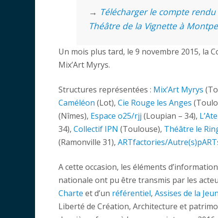
→
Télécharger le compte rendu 
Théâtre de la Vignette à Montpel
Un mois plus tard, le 9 novembre 2015, la 
Mix’Art Myrys.
Structures représentées :
Mix’Art Myrys
(To
Caméléon
(Lot),
Cie Rouge les Anges
(Toulo
(Nîmes),
Espace o25/rjj
(Loupian – 34),
L’Ate
34),
Collectif IPN
(Toulouse),
Théâtre le Rin
(Ramonville 31),
ARTfactories/Autre(s)pART
A cette occasion, les éléments d’information 
nationale ont pu être transmis par les acteu
Charte
et d’un
référentiel
,
Assises de la Jeu
Liberté de Création, Architecture et patrimo