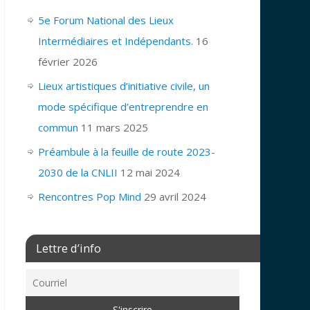
5e Forum National des Lieux
Intermédiaires et Indépendants.
16
février 2026
Lieux artistiques d’initiative civile, un
mode spécifique d’entreprendre en
commun
11 mars 2025
Préambule à la feuille de route 2023-
2030 de la CNLII
12 mai 2024
Rencontres Pop Mind
29 avril 2024
Lettre d’info