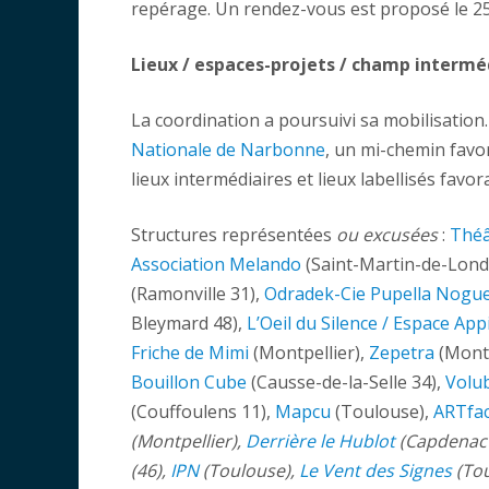
repérage. Un rendez-vous est proposé le 2
Lieux / espaces-projets / champ intermé
La coordination a poursuivi sa mobilisation.
Nationale de Narbonne
, un mi-chemin favo
lieux intermédiaires et lieux labellisés favor
Structures représentées
ou excusées
:
Théâ
Association Melando
(Saint-Martin-de-Lond
(Ramonville 31),
Odradek-Cie Pupella Nogu
Bleymard 48),
L’Oeil du Silence / Espace App
Friche de Mimi
(Montpellier),
Zepetra
(Montp
Bouillon Cube
(Causse-de-la-Selle 34),
Volub
(Couffoulens 11),
Mapcu
(Toulouse),
ARTfac
(Montpellier),
Derrière le Hublot
(Capdenac 
(46),
IPN
(Toulouse),
Le Vent des Signes
(Tou