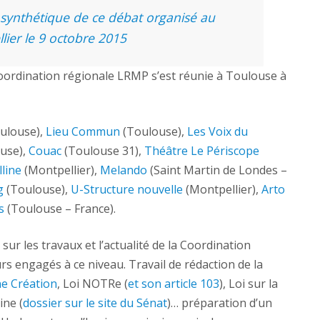
synthétique de ce débat organisé au
lier le 9 octobre 2015
Coordination régionale LRMP s’est réunie à Toulouse à
ulouse),
Lieu Commun
(Toulouse),
Les Voix du
use),
Couac
(Toulouse 31),
Théâtre Le Périscope
lline
(Montpellier),
Melando
(Saint Martin de Londes –
g
(Toulouse),
U-Structure nouvelle
(Montpellier),
Arto
s
(Toulouse – France).
sur les travaux et l’actualité de la Coordination
rs engagés à ce niveau. Travail de rédaction de la
ne Création
, Loi NOTRe (
et son article 103
), Loi sur la
ine (
dossier sur le site du Sénat
)… préparation d’un