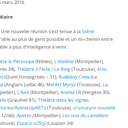
5 mars 2016.
diaire
 Une nouvelle réunion s’est tenue à la
Scène
rable au plus de gens possible et un mi-chemin entre
able à plus d’intelligence à venir…
tre le Périscope
(Nîmes),
L’Atelline
(Montpellier),
res 34),
Théâtre 2 l’Acte / Le Ring
(Toulouse),
Arto
es
(Quint Fonsegrives – 31),
Rudeboy Crew
(Le
ia
(Anglars-Juillac 46),
Mix’Art Myrys
(Toulouse),
La
ellier),
L’Aire
(Montpellier),
Arema LR
(Vergèze 30),
ilo
(Graulhet 81),
Théâtre dans les vignes
tories/Autre(s)pARTs
(Toulouse),
U-struture nouvelle
12/46),
Aperto
(Montpellier),
Les voix du caméléon
louse),
Espace o25rjj
(Loupian 34)